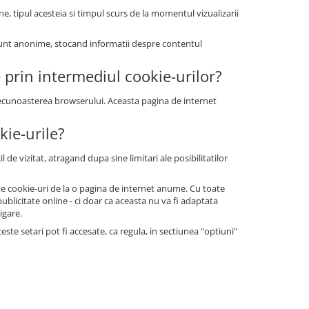
ne, tipul acesteia si timpul scurs de la momentul vizualizarii
le sunt anonime, stocand informatii despre contentul
e prin intermediul cookie-urilor?
 recunoasterea browserului. Aceasta pagina de internet
kie-urile?
 de vizitat, atragand dupa sine limitari ale posibilitatilor
tate cookie-uri de la o pagina de internet anume. Cu toate
blicitate online - ci doar ca aceasta nu va fi adaptata
igare.
te setari pot fi accesate, ca regula, in sectiunea "optiuni"