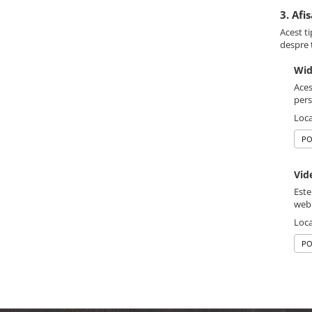
3. Afi
Acest ti
despre t
Wid
Aces
pers
Loca
PO
Vid
Este
web
Loca
PO