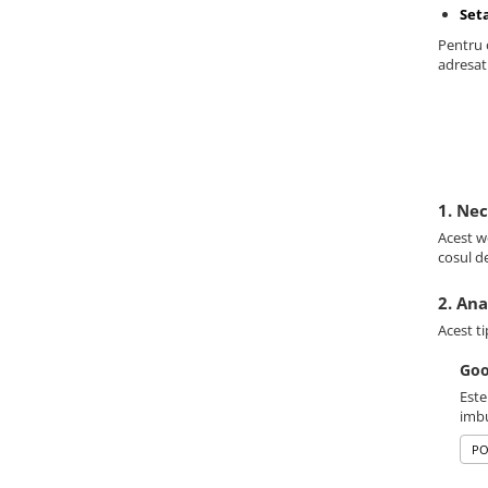
Set
Pentru o
adresati
1. Ne
Acest we
cosul d
2. Ana
Acest ti
Goo
Este
imbu
PO