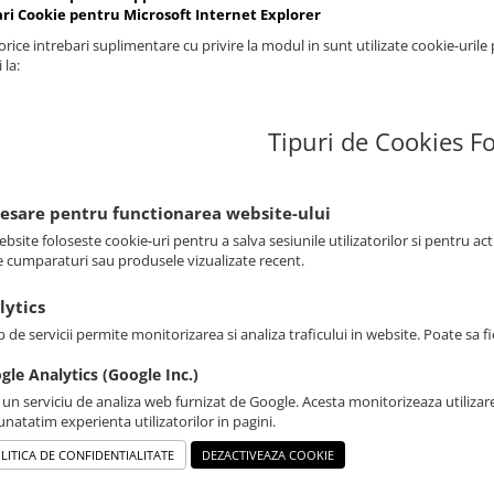
ari Cookie pentru Microsoft Internet Explorer
rice intrebari suplimentare cu privire la modul in sunt utilizate cookie-urile
 la:
Tipuri de Cookies Fo
cesare pentru functionarea website-ului
bsite foloseste cookie-uri pentru a salva sesiunile utilizatorilor si pentru ac
e cumparaturi sau produsele vizualizate recent.
lytics
p de servicii permite monitorizarea si analiza traficului in website. Poate sa 
gle Analytics (Google Inc.)
 un serviciu de analiza web furnizat de Google. Acesta monitorizeaza utilizare
natatim experienta utilizatorilor in pagini.
LITICA DE CONFIDENTIALITATE
DEZACTIVEAZA COOKIE