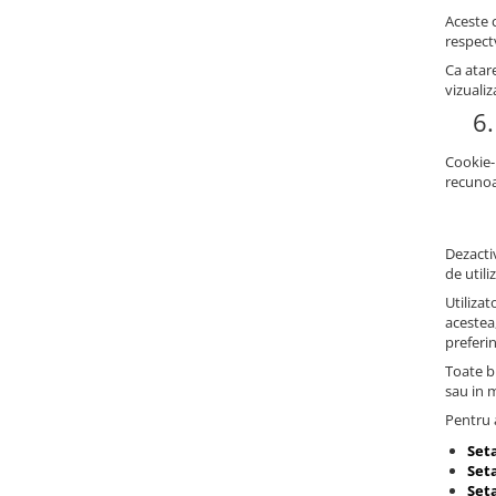
Aceste c
respectv
Ca atare
vizualiz
6.
Cookie-
recunoa
Dezactiv
de utili
Utilizat
acestea
preferi
Toate br
sau in 
Pentru a
Set
Seta
Set