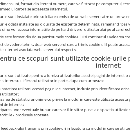
 dimensiuni, format din litere si numere, care va fi stocat pe computerul, ter
termediul carora se acceseaza internetul.
urile sunt instalate prin solicitarea emisa de un web-server catre un browser 
urile odata instalate au o durata de existenta determinata, ramanand "pasive
si nu vor accesa informatiile de pe hard driverul utilizatorului pe al carui e
ie este format din doua parti:numele cookie-ului si continutul / valoarea coo
ct de vedere tehnic, doar web-serverul care a trimis cookie-ul il poate acces
de internet asociata web-serverului respectiv.
Pentru ce scopuri sunt utilizate cookie-urile
internet:
rile sunt utilizate pentru a furniza utilizatorilor acestei pagini de internet 
 si interesului fiecarui utilizator in parte, dupa cum urmeaza:
natatirea utilizarii acestei pagini de internet, inclusiv prin identificarea oricaro
 utilizatori;
izarea de statistici anonime cu privire la modul in care este utilizata aceasta p
ni de internet;
ciparea unor eventuale bunuri care vor fi in viitor puse la dispozitia utilizator
erviciile / produsele accesate.
 feedback-ului transmis prin cookie-uri in legatura cu modul in care se utili