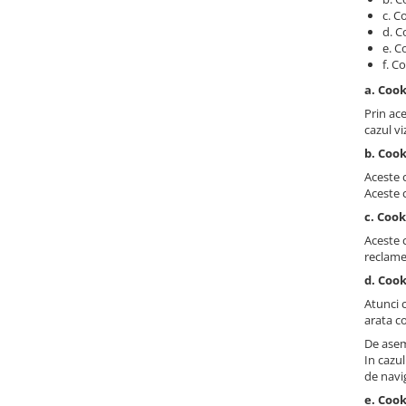
c. C
d. C
e. C
f. C
a. Coo
Prin ace
cazul vi
b. Cook
Aceste c
Aceste c
c. Coo
Aceste c
reclame
d. Cook
Atunci 
arata co
De asem
In cazu
de navi
e. Cook