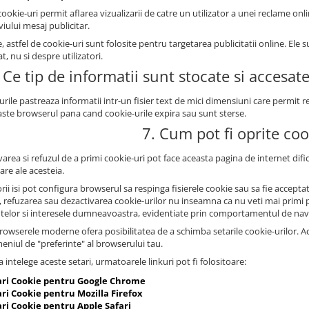
ookie-uri permit aflarea vizualizarii de catre un utilizator a unei reclame onli
iului mesaj publicitar.
, astfel de cookie-uri sunt folosite pentru targetarea publicitatii online. E
at, nu si despre utilizatori.
 Ce tip de informatii sunt stocate si accesat
urile pastreaza informatii intr-un fisier text de mici dimensiuni care permit
ste browserul pana cand cookie-urile expira sau sunt sterse.
7. Cum pot fi oprite coo
area si refuzul de a primi cookie-uri pot face aceasta pagina de internet dificil
zare ale acesteia.
orii isi pot configura browserul sa respinga fisierele cookie sau sa fie accep
, refuzarea sau dezactivarea cookie-urilor nu inseamna ca nu veti mai primi pu
ntelor si interesele dumneavoastra, evidentiate prin comportamentul de nav
owserele moderne ofera posibilitatea de a schimba setarile cookie-urilor. Aces
meniul de "preferinte" al browserului tau.
 intelege aceste setari, urmatoarele linkuri pot fi folositoare:
ari Cookie pentru Google Chrome
ri Cookie pentru Mozilla Firefox
ari Cookie pentru Apple Safari