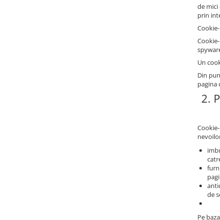
de mici
prin in
Cookie-
Cookie-
spyware 
Un cook
Din pun
pagina 
2. 
Cookie-u
nevoilor
imbu
catre
furn
pagi
anti
de s
Pe baza