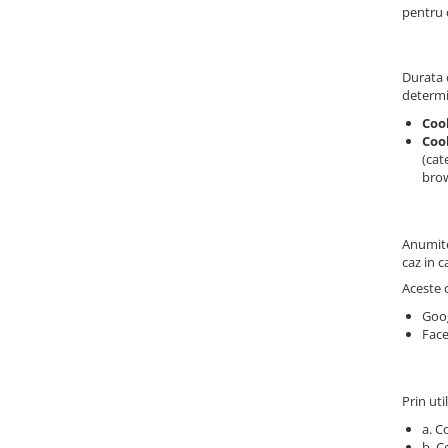
pentru c
Durata d
determi
Coo
Cook
(cat
brow
Anumite 
caz in c
Aceste c
Goog
Face
Prin uti
a. C
b. C