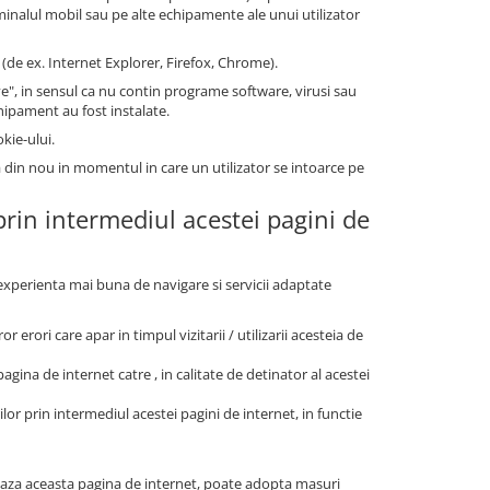
minalul mobil sau pe alte echipamente ale unui utilizator
(de ex. Internet Explorer, Firefox, Chrome).
", in sensul ca nu contin programe software, virusi sau
chipament au fost instalate.
kie-ului.
a din nou in momentul in care un utilizator se intoarce pe
 prin intermediul acestei pagini de
o experienta mai buna de navigare si servicii adaptate
r erori care apar in timpul vizitarii / utilizarii acesteia de
agina de internet catre , in calitate de detinator al acestei
ilor prin intermediul acestei pagini de internet, in functie
zeaza aceasta pagina de internet, poate adopta masuri