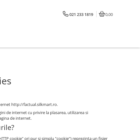
021 233 1819
0,00
ies
ternet http://factual.silkmart.ro.
i de internet cu privire la plasarea, utilizarea si
agina de internet.
rile?
P cookie" ori pur si simplu "cookie") reprezinta un fisier