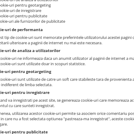
ookie-uri pentru geotargeting
ookie-uri de inregistrare
ookie-uri pentru publicitate
ookie-uri ale furnizorilor de publicitate
kie-uri de performanta
st tip de cookie-uri sunt memorate preferintele utilizatorului acestei pagini d
zitarii ulterioare a paginii de internet nu mai este necesara.
ie-uri de analiza a utilizatorilor
ookie-uri ne informeaza daca un anumit utilizator al paginii de internet a mai 
ookie-uri sunt utilizate doar in scopuri statistice.
kie-uri pentru geotargeting
ookie-uri sunt utilizate de catre un soft care stabileste tara de provenienta a 
 indiferent de limba selectata.
ie-uri pentru inregistrare
cand va inregistrati pe acest site, se genereaza cookie-uri care memoreaza ace
ntul cu care sunteti inregistrat.
enea, utilizarea acestor cookie-uri permite sa asociem orice comentariu post
l in care nu a fost selectata optiunea "pastreaza-ma inregistrat", aceste cook
gare.
ie-uri pentru publicitate