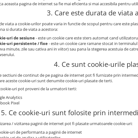
a aceasta pagina de internet sa fie mai eficienta si mai accesibila pentru utili
3. Care este durata de viata 
e viata a cookie-urilor poate varia in functie de scopul pentru care este plas
na si durata de viata a acestora:
kie-uri de sesiune
- este un cookie care este sters automat cand utilizatorul
ie-uri persistente / fixe
- este un cookie care ramane stocat in terminalul
eva minute, zile sau cativa ani in viitor) sau pana la stegerea acestuia de catr
serului.
4. Ce sunt cookie-urile plas
sectiuni de continut de pe pagina de internet pot fi furnizate prin intermedi
are aceste cookie-uri sunt denumite cookie-uri plasate de terti.
ookie-uri pot proveni de la urmatorii terti:
le Analytics
book Pixel
5. Ce cookie-uri sunt folosite prin intermed
lizarea / vizitarea paginii de internet pot fi plasate urmatoarele cookie-uri:
ookie-uri de performanta a paginii de internet
ookie-uri de analiza a utilizatorilor