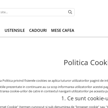
I
USTENSILE
CADOURI
MESE CAFEA
Politica Cook
 Politica privind fisierele cookies se aplica tuturor utilizatorilor paginii de in
iile prezentate in continuare au ca scop informarea utilizatorilor acestei pagin
rarea cookie-urilor de catre in contextul navigarii utilizatorilor pe aceasta p
1. Ce sunt cookie-u
ernet Cookie" (termen cunoscut si sub denumirea de "browser cookie" sau "HTT